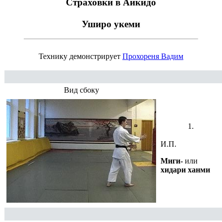
Страховки в Айкидо
Уширо укеми
Технику демонстрирует
Прохореня Вадим
Вид сбоку
1.
И.П.
Миги-
или
хидари ханми