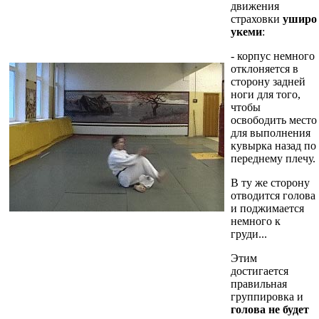
движения
страховки
уширо
укеми
:
- корпус немного
отклоняется в
сторону задней
ноги для того,
чтобы
освободить место
для выполнения
кувырка назад по
переднему плечу.
В ту же сторону
отводится голова
и поджимается
немного к
груди...
Этим
достигается
правильная
группировка и
голова не будет