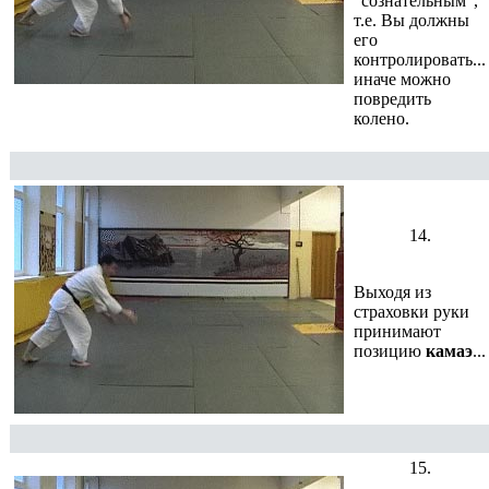
"сознательным",
т.е. Вы должны
его
контролировать...
иначе можно
повредить
колено.
14.
Выходя из
страховки руки
принимают
позицию
камаэ
...
15.