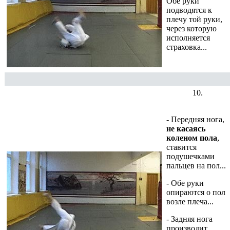
Обе руки
подводятся к
плечу той руки,
через которую
исполняется
страховка...
10.
- Передняя нога,
не касаясь
коленом пола
,
ставится
подушечками
пальцев на пол...
- Обе руки
опираются о пол
возле плеча...
- Задняя нога
производит