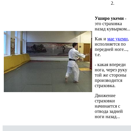
2.
Уширо укеми
-
это страховка
назад кувырком...
Как и
мае укеми
,
исполняется по
передней ноге...,
т.е.
- какая впереди
нога, через руку
той же стороны
производится
страховка.
Движение
страховки
начинается с
отвода задней
ноги назад...