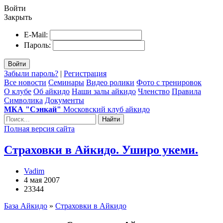
Войти
Закрыть
E-Mail:
Пароль:
Войти
Забыли пароль?
|
Регистрация
Все новости
Семинары
Видео ролики
Фото с тренировок
О клубе
Об айкидо
Наши залы айкидо
Членство
Правила
Символика
Документы
МКА "Сэнкай"
Московский клуб айкидо
Найти
Полная версия сайта
Страховки в Айкидо. Уширо укеми.
Vadim
4 мая 2007
23344
База Айкидо
»
Страховки в Айкидо