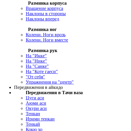
Разминка корпуса
Вращение корпуса
Наклоны в стороны
Наклоны вперед
Разминка ног
Колени. Ноги врозь
Колени. Ноги вместе
Разминка рук
На "Икке"
На "Нике"
На "Санке"
На "Коте гаеси"
"От себя"
Упражнения на "центр"
Передвижения в айкидо
Передвижения в Тачи ваза
Цуги аси
Аюми аси
Окури аси
Тенкан
Ирими тенкан
Тенкай
Кокю хо