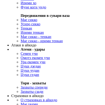
Ирими хо
Фуне коги ундо
Передвижения в сувари ваза
Мае сикко
Усиро сикко
Тенкан
Ирими тенкан
Мае сикко - тенкан
Мае сикко - ирими тенкан
Атаки в айкидо
Атеми - удары
Семен учи
Омотэ екомен учи
Ура екомен учи
Цуки дзедан
Цуки чудан
Цуки гедан
Тори - захваты
Захваты спереди
Захваты сзади
Страховки в айкидо
О страховках в айкидо
Мае укеми