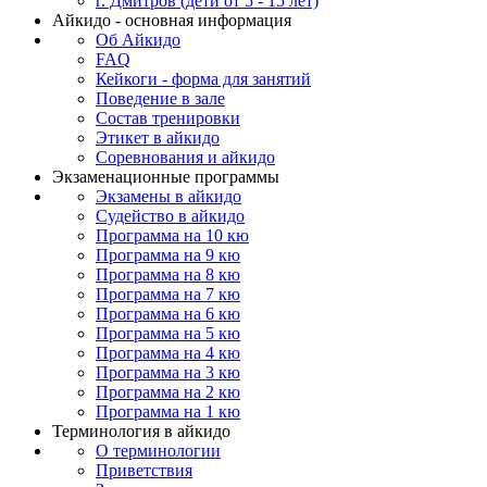
г. Дмитров (дети от 5 - 15 лет)
Айкидо - основная информация
Об Айкидо
FAQ
Кейкоги - форма для занятий
Поведение в зале
Состав тренировки
Этикет в айкидо
Соревнования и айкидо
Экзаменационные программы
Экзамены в айкидо
Судейство в айкидо
Программа на 10 кю
Программа на 9 кю
Программа на 8 кю
Программа на 7 кю
Программа на 6 кю
Программа на 5 кю
Программа на 4 кю
Программа на 3 кю
Программа на 2 кю
Программа на 1 кю
Терминология в айкидо
О терминологии
Приветствия