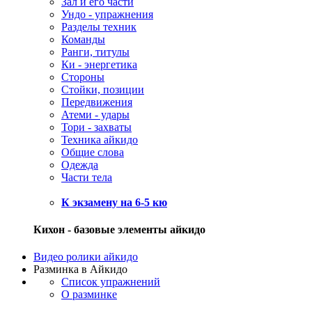
Зал и его части
Ундо - упражнения
Разделы техник
Команды
Ранги, титулы
Ки - энергетика
Стороны
Стойки, позиции
Передвижения
Атеми - удары
Тори - захваты
Техника айкидо
Общие слова
Одежда
Части тела
К экзамену на 6-5 кю
Кихон
- базовые элементы айкидо
Видео ролики айкидо
Разминка в Айкидо
Список упражнений
О разминке