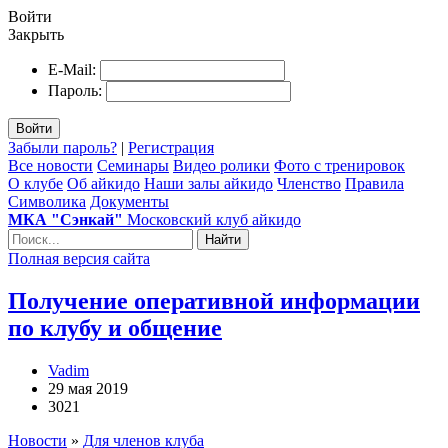
Войти
Закрыть
E-Mail:
Пароль:
Войти
Забыли пароль?
|
Регистрация
Все новости
Семинары
Видео ролики
Фото с тренировок
О клубе
Об айкидо
Наши залы айкидо
Членство
Правила
Символика
Документы
МКА "Сэнкай"
Московский клуб айкидо
Найти
Полная версия сайта
Получение оперативной информации
по клубу и общение
Vadim
29 мая 2019
3021
Новости
»
Для членов клуба