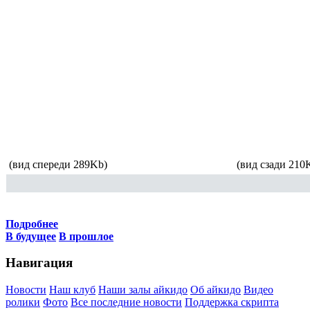
(вид спереди 289Kb)
(вид сзади 210
Подробнее
В будущее
В прошлое
Навигация
Новости
Наш клуб
Наши залы айкидо
Об айкидо
Видео
ролики
Фото
Все последние новости
Поддержка скрипта