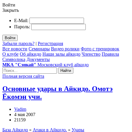
Войти
Закрыть
E-Mail:
Пароль:
Войти
Забыли пароль?
|
Регистрация
Все новости
Семинары
Видео ролики
Фото с тренировок
О клубе
Об айкидо
Наши залы айкидо
Членство
Правила
Символика
Документы
МКА "Сэнкай"
Московский клуб айкидо
Найти
Полная версия сайта
Основные удары в Айкидо. Омотэ
Ёкомэн учи.
Vadim
4 мая 2007
21159
База Айкидо
»
Атаки в Айкидо.
»
Удары