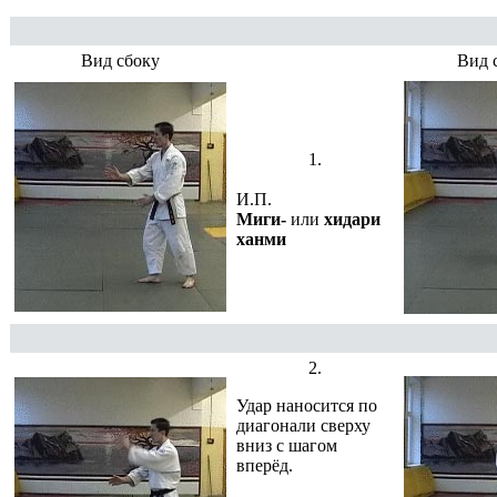
Вид сбоку
Вид 
1.
И.П.
Миги-
или
хидари
ханми
2.
Удар наносится по
диагонали сверху
вниз с шагом
вперёд.