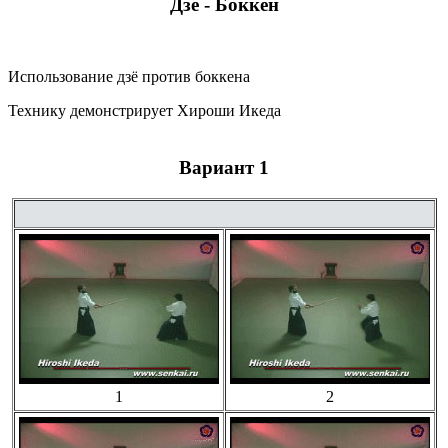
Дзё - Боккен
Использование дзё против боккена
Технику демонстрирует Хироши Икеда
Вариант 1
1
2