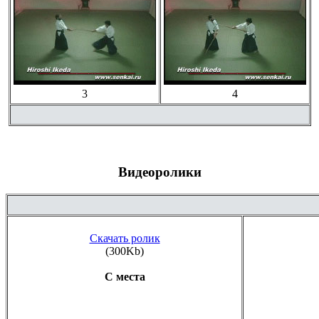
3
4
Видеоролики
Скачать ролик
(300Kb)
С места