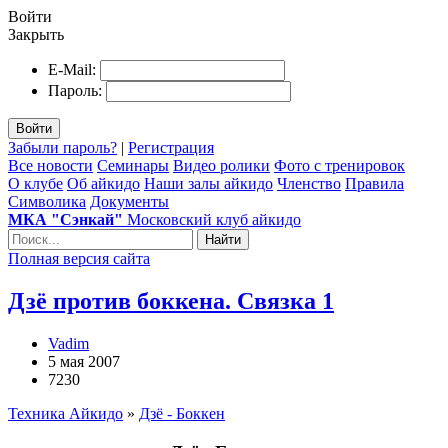
Войти
Закрыть
E-Mail:
Пароль:
Войти
Забыли пароль?
|
Регистрация
Все новости
Семинары
Видео ролики
Фото с тренировок
О клубе
Об айкидо
Наши залы айкидо
Членство
Правила
Символика
Документы
МКА "Сэнкай"
Московский клуб айкидо
Найти
Полная версия сайта
Дзё против боккена. Связка 1
Vadim
5 мая 2007
7230
Техника Айкидо
»
Дзё - Боккен