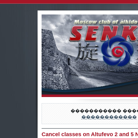
����������� ����
������������
Cancel classes on Altufevo 2 and 5