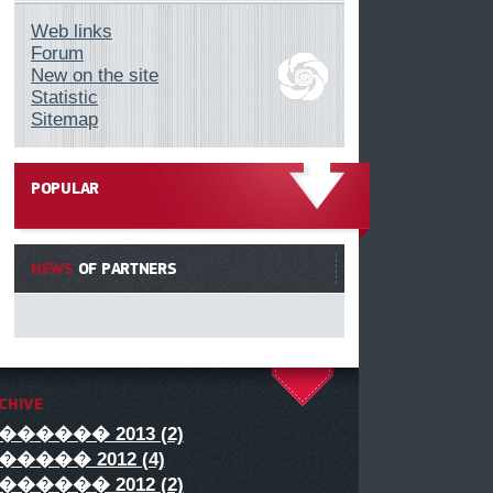
Web links
Forum
New on the site
Statistic
Sitemap
POPULAR
------
NEWS
OF PARTNERS
CHIVE
^
������ 2013 (2)
����� 2012 (4)
������ 2012 (2)