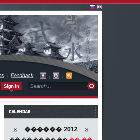
es
Feedback
Sign in
CALENDAR
«
������ 2012
»
��
��
��
��
��
��
��