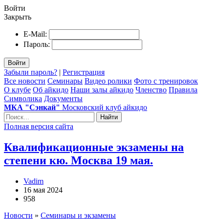
Войти
Закрыть
E-Mail:
Пароль:
Войти
Забыли пароль?
|
Регистрация
Все новости
Семинары
Видео ролики
Фото с тренировок
О клубе
Об айкидо
Наши залы айкидо
Членство
Правила
Символика
Документы
МКА "Сэнкай"
Московский клуб айкидо
Найти
Полная версия сайта
Квалификационные экзамены на
степени кю. Москва 19 мая.
Vadim
16 мая 2024
958
Новости
»
Семинары и экзамены