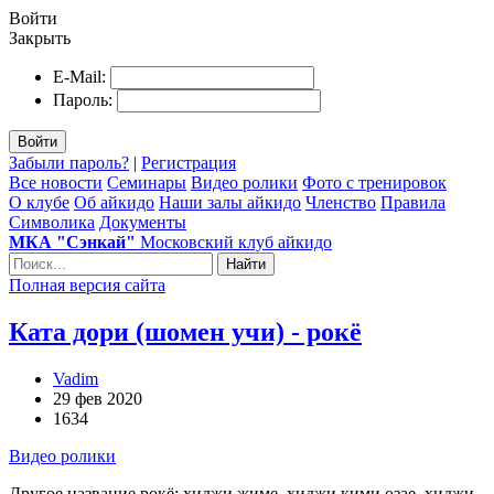
Войти
Закрыть
E-Mail:
Пароль:
Войти
Забыли пароль?
|
Регистрация
Все новости
Семинары
Видео ролики
Фото с тренировок
О клубе
Об айкидо
Наши залы айкидо
Членство
Правила
Символика
Документы
МКА "Сэнкай"
Московский клуб айкидо
Найти
Полная версия сайта
Ката дори (шомен учи) - рокё
Vadim
29 фев 2020
1634
Видео ролики
Другое название рокё: хиджи жиме, хиджи кими озае, хиджи