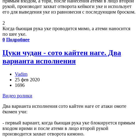
прямым входом, а тори, после нанесения атеми в лицо второй
рукой, производит захват отворота кейкоги уке и использует
его для выведения уке из равновесия с последующим броском.
2
Когда бьющая рука уке проводится мимо, а атеми наносится
по шее уке.
0
Подробнее
Цуки чудан - сото кайтен наге. Два
варианта исполнения
Vadim
25 фев 2020
1696
Видео ролики
Два варианта исполнения сото кайтен наге от атаки омоте
ёкомен учи:
- первый вариант, когда бьющая рука уке блокируется прямым
входом ирими и после атеми в лицо второй рукой
производится захват отворота кимоно.