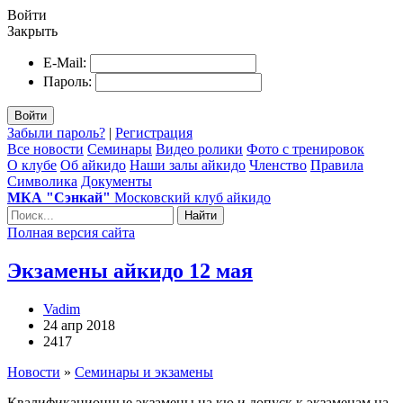
Войти
Закрыть
E-Mail:
Пароль:
Войти
Забыли пароль?
|
Регистрация
Все новости
Семинары
Видео ролики
Фото с тренировок
О клубе
Об айкидо
Наши залы айкидо
Членство
Правила
Символика
Документы
МКА "Сэнкай"
Московский клуб айкидо
Найти
Полная версия сайта
Экзамены айкидо 12 мая
Vadim
24 апр 2018
2417
Новости
»
Семинары и экзамены
Квалификационные экзамены на кю и допуск к экзаменам на