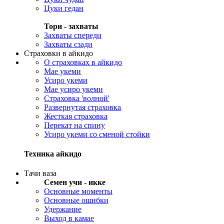
Цуки гедан
Тори - захваты
Захваты спереди
Захваты сзади
Страховки в айкидо
О страховках в айкидо
Мае укеми
Усиро укеми
Мае усиро укеми
Страховка 'волной'
Развернутая страховка
Жесткая страховка
Перекат на спину
Усиро укеми со сменой стойки
Техника
айкидо
Тачи ваза
Семен учи - икке
Основные моменты
Основные ошибки
Удержание
Выход в камае