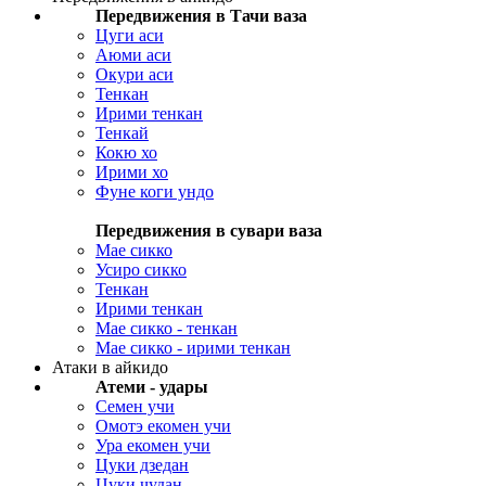
Передвижения в Тачи ваза
Цуги аси
Аюми аси
Окури аси
Тенкан
Ирими тенкан
Тенкай
Кокю хо
Ирими хо
Фуне коги ундо
Передвижения в сувари ваза
Мае сикко
Усиро сикко
Тенкан
Ирими тенкан
Мае сикко - тенкан
Мае сикко - ирими тенкан
Атаки в айкидо
Атеми - удары
Семен учи
Омотэ екомен учи
Ура екомен учи
Цуки дзедан
Цуки чудан