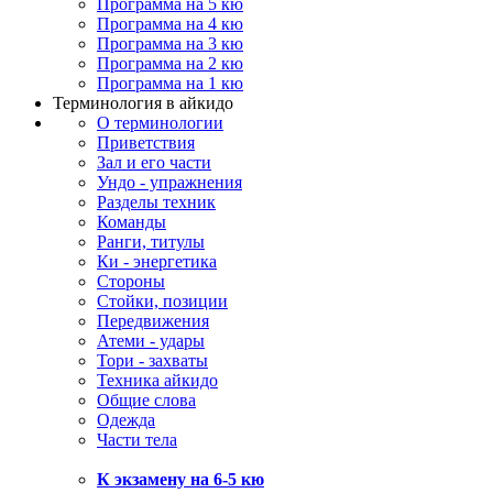
Программа на 5 кю
Программа на 4 кю
Программа на 3 кю
Программа на 2 кю
Программа на 1 кю
Терминология в айкидо
О терминологии
Приветствия
Зал и его части
Ундо - упражнения
Разделы техник
Команды
Ранги, титулы
Ки - энергетика
Стороны
Стойки, позиции
Передвижения
Атеми - удары
Тори - захваты
Техника айкидо
Общие слова
Одежда
Части тела
К экзамену на 6-5 кю