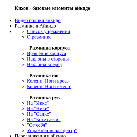
Кихон
- базовые элементы айкидо
Видео ролики айкидо
Разминка в Айкидо
Список упражнений
О разминке
Разминка корпуса
Вращение корпуса
Наклоны в стороны
Наклоны вперед
Разминка ног
Колени. Ноги врозь
Колени. Ноги вместе
Разминка рук
На "Икке"
На "Нике"
На "Санке"
На "Коте гаеси"
"От себя"
Упражнения на "центр"
Передвижения в айкидо