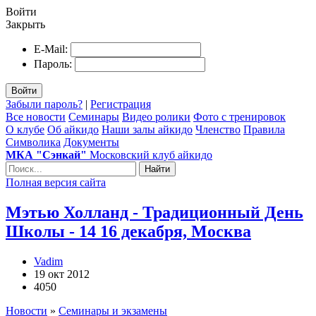
Войти
Закрыть
E-Mail:
Пароль:
Войти
Забыли пароль?
|
Регистрация
Все новости
Семинары
Видео ролики
Фото с тренировок
О клубе
Об айкидо
Наши залы айкидо
Членство
Правила
Символика
Документы
МКА "Сэнкай"
Московский клуб айкидо
Найти
Полная версия сайта
Мэтью Холланд - Традиционный День
Школы - 14 16 декабря, Москва
Vadim
19 окт 2012
4050
Новости
»
Семинары и экзамены