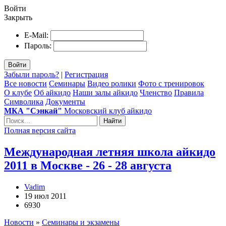
Войти
Закрыть
E-Mail:
Пароль:
Войти
Забыли пароль?
|
Регистрация
Все новости
Семинары
Видео ролики
Фото с тренировок
О клубе
Об айкидо
Наши залы айкидо
Членство
Правила
Символика
Документы
МКА "Сэнкай"
Московский клуб айкидо
Найти
Полная версия сайта
Международная летняя школа айкидо
2011 в Москве - 26 - 28 августа
Vadim
19 июл 2011
6930
Новости
»
Семинары и экзамены