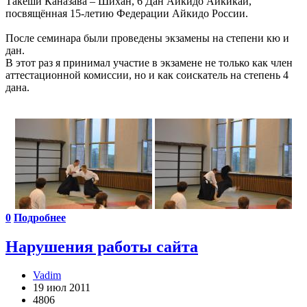
Такеши Каназава – Шихан, 6 Дан Айкидо Айкикай,
посвящённая 15-летию Федерации Айкидо России.
После семинара были проведены экзамены на степени кю и
дан.
В этот раз я принимал участие в экзамене не только как член
аттестационной комиссии, но и как соискатель на степень 4
дана.
0
Подробнее
Нарушения работы сайта
Vadim
19 июл 2011
4806