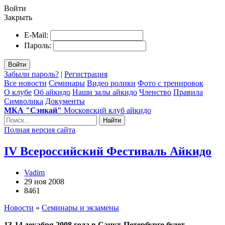
Войти
Закрыть
E-Mail:
Пароль:
Войти
Забыли пароль?
|
Регистрация
Все новости
Семинары
Видео ролики
Фото с тренировок
О клубе
Об айкидо
Наши залы айкидо
Членство
Правила
Символика
Документы
МКА "Сэнкай"
Московский клуб айкидо
Найти
Полная версия сайта
IV Всероссийский Фестиваль Айкидо
Vadim
29 ноя 2008
8461
Новости
»
Семинары и экзамены
13-14 декабря 2008 года в Санкт-Петербурге будет