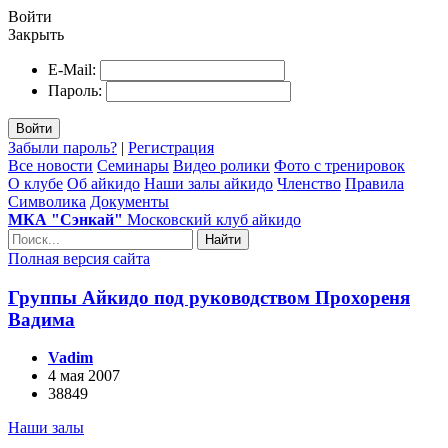
Войти
Закрыть
E-Mail:
Пароль:
Войти
Забыли пароль?
|
Регистрация
Все новости
Семинары
Видео ролики
Фото с тренировок
О клубе
Об айкидо
Наши залы айкидо
Членство
Правила
Символика
Документы
МКА "Сэнкай"
Московский клуб айкидо
Найти
Полная версия сайта
Группы Айкидо под руководством Прохореня
Вадима
Vadim
4 мая 2007
38849
Наши залы