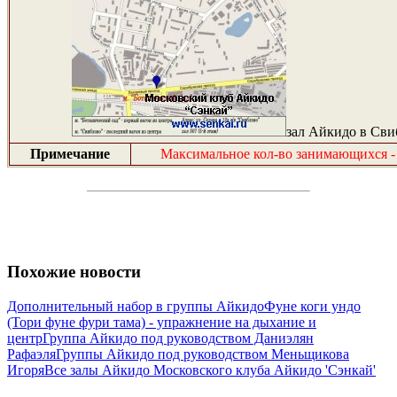
зал Айкидо в Сви
Примечание
Максимальное кол-во занимающихся - 
Похожие новости
Дополнительный набор в группы Айкидо
Фуне коги ундо
(Тори фуне фури тама) - упражнение на дыхание и
центр
Группа Айкидо под руководством Даниэлян
Рафаэля
Группы Айкидо под руководством Меньщикова
Игоря
Все залы Айкидо Московского клуба Айкидо 'Сэнкай'